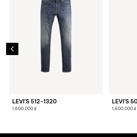
LEVI’S 512-1320
LEVI’S 5
1,600,000
₫
1,600,000
₫