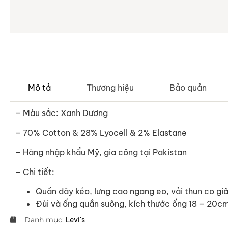
Mô tả
Thương hiệu
Bảo quản
– Màu sắc: Xanh Dương
– 70% Cotton & 28% Lyocell & 2% Elastane
–
Hàng nhập khẩu Mỹ, gia công tại Pakistan
– Chi tiết:
Quần dây kéo, lưng cao ngang eo, vải thun co gi
Đùi và ống quần suông, kích thước ống 18 – 20c
Danh mục:
Levi's