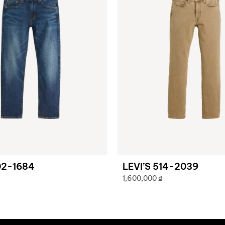
02-1684
LEVI’S 514-2039
1,600,000
₫