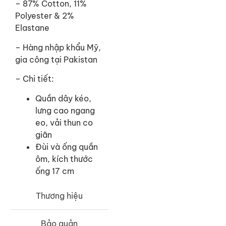
– 87% Cotton, 11%
Polyester & 2%
Elastane
–
Hàng nhập khẩu Mỹ,
gia công tại Pakistan
– Chi tiết:
Quần dây kéo,
lưng cao ngang
eo, vải thun co
giãn
Đùi và ống quần
ôm, kích thước
ống 17 cm
Thương hiệu
Bảo quản