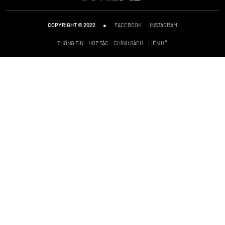
●
FACEBOOK
INSTAGRAM
COPYRIGHT © 2022
THÔNG TIN
HỢP TÁC
CHÍNH SÁCH
LIÊN HỆ