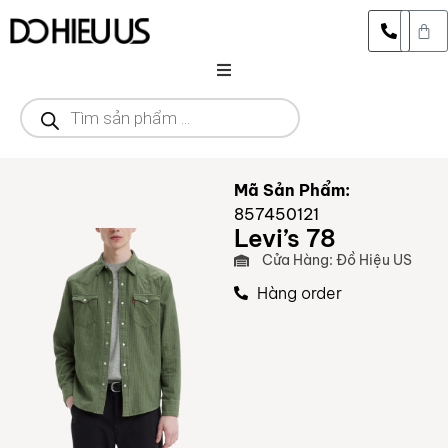
DANH MỤC
CỬA HÀNG
Mã Sản Phẩm:
857450121
THƯƠNG HIỆU
Levi’s 78
Cửa Hàng: Đồ Hiệu US
SALE
Hàng order