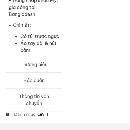
– Hàng nhập khẩu Mỹ,
gia công tại
Bangladesh
– Chi tiết:
Có túi trước ngực
Áo tay dài & nút
bấm
Thương hiệu
Bảo quản
Thông tin vận
chuyển
Danh mục:
Levi's