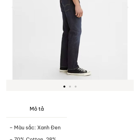
Mô tả
– Màu sắc: Xanh Đen
– 70% Cotton, 28%