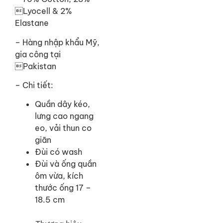
Lyocell & 2%
Elastane
–
Hàng nhập khẩu Mỹ,
gia công tại
Pakistan
– Chi tiết:
Quần dây kéo,
lưng cao ngang
eo, vải thun co
giãn
Đùi có wash
Đùi và ống quần
ôm vừa, kích
thước ống 17 –
18.5 cm