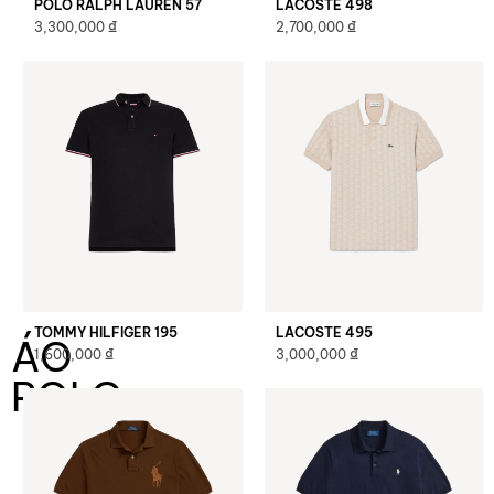
POLO RALPH LAUREN 57
LACOSTE 498
₫
₫
3,300,000
2,700,000
TOMMY HILFIGER 195
LACOSTE 495
ÁO
₫
₫
1,600,000
3,000,000
POLO