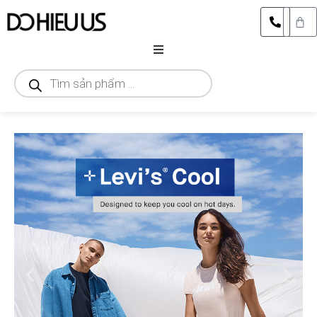
DANH MỤC
CỬA HÀNG
THƯƠNG HIỆU
SALE