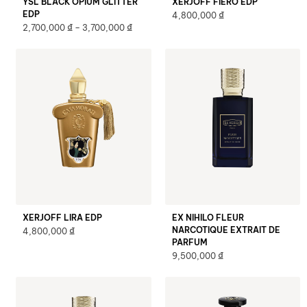
YSL BLACK OPIUM GLITTER
XERJOFF FIERO EDP
EDP
₫
4,800,000
₫
₫
2,700,000
–
3,700,000
XERJOFF LIRA EDP
EX NIHILO FLEUR
₫
NARCOTIQUE EXTRAIT DE
4,800,000
PARFUM
₫
9,500,000