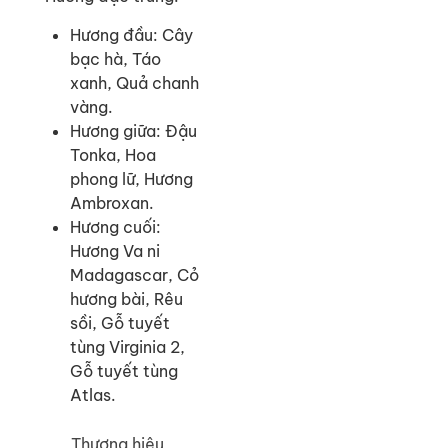
Hương đầu: Cây
bạc hà, Táo
xanh, Quả chanh
vàng.
Hương giữa: Đậu
Tonka, Hoa
phong lữ, Hương
Ambroxan.
Hương cuối:
Hương Va ni
Madagascar, Cỏ
hương bài, Rêu
sồi, Gỗ tuyết
tùng Virginia 2,
Gỗ tuyết tùng
Atlas.
Thương hiệu