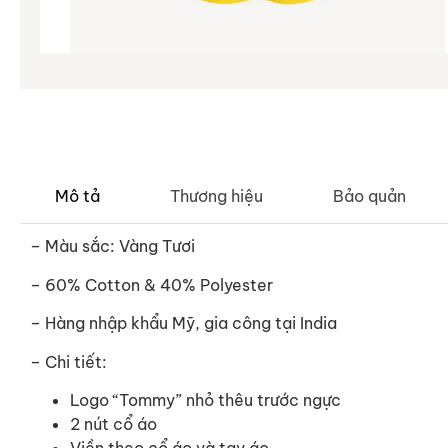
Mô tả
Thương hiệu
Bảo quản
– Màu sắc: Vàng Tươi
– 60% Cotton & 40% Polyester
– Hàng nhập khẩu Mỹ, gia công tại India
– Chi tiết:
Logo “Tommy” nhỏ thêu trước ngực
2 nút cổ áo
Viền theo cổ áo và tay áo