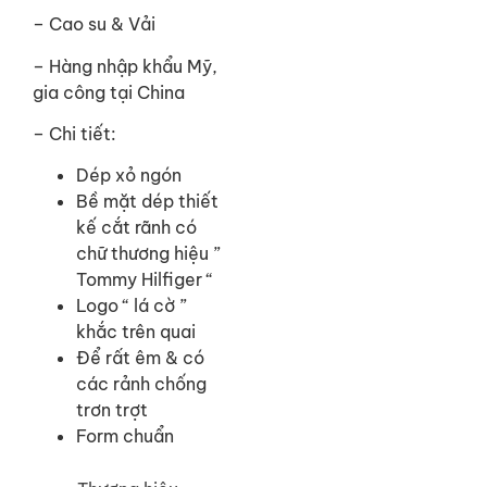
– Cao su & Vải
– Hàng nhập khẩu Mỹ,
gia công tại China
– Chi tiết:
Dép xỏ ngón
Bề mặt dép thiết
kế cắt rãnh có
chữ thương hiệu ”
Tommy Hilfiger “
Logo “ lá cờ ”
khắc trên quai
Để rất êm & có
các rảnh chống
trơn trợt
Form chuẩn