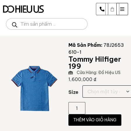
Mã Sản Phẩm:
78J2653
610-1
Tommy Hilfiger
199
Cửa Hàng: Đồ Hiệu US
1,600,000
₫
Size
THÊM VÀO GIỎ HÀNG