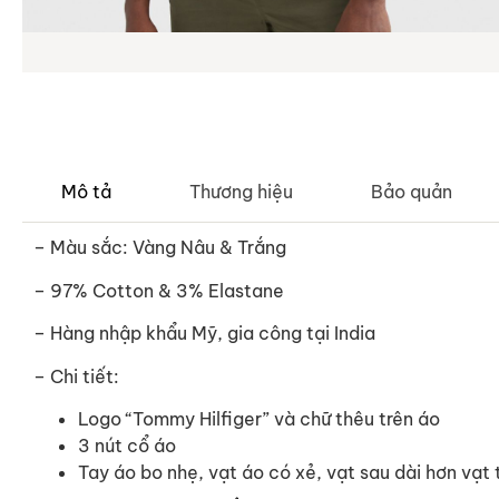
Mô tả
Thương hiệu
Bảo quản
– Màu sắc: Vàng Nâu & Trắng
– 97% Cotton & 3% Elastane
–
Hàng nhập khẩu Mỹ, gia công tại India
– Chi tiết:
Logo “Tommy Hilfiger” và chữ thêu trên áo
3 nút cổ áo
Tay áo bo nhẹ, vạt áo có xẻ, vạt sau dài hơn vạt 