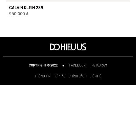
CALVIN KLEIN 289
₫
950,000
●
FACEBOOK
INSTAGRAM
COPYRIGHT © 2022
THÔNG TIN
HỢP TÁC
CHÍNH SÁCH
LIÊN HỆ