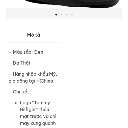
Mô tả
– Màu sắc: Đen
– Da Thật
– Hàng nhập khẩu Mỹ,
gia công tại China
– Chi tiết:
Logo “Tommy
Hilfiger” thêu
mặt trước và chỉ
may xung quanh