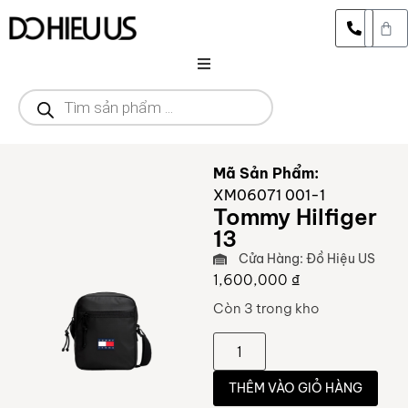
DANH MỤC
CỬA HÀNG
Mã Sản Phẩm:
XM06071 001-1
THƯƠNG HIỆU
Tommy Hilfiger
13
SALE
Cửa Hàng: Đồ Hiệu US
1,600,000
₫
Còn 3 trong kho
THÊM VÀO GIỎ HÀNG