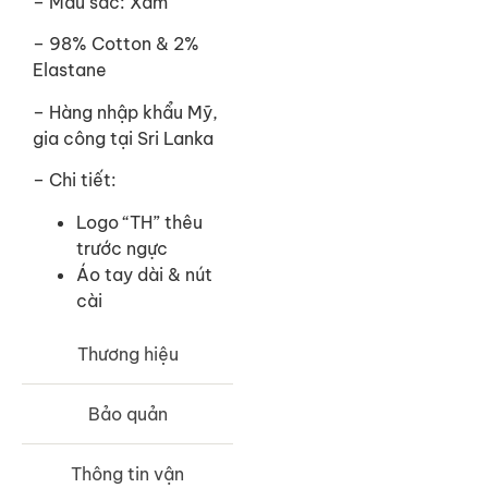
– Màu sắc: Xám
– 98% Cotton & 2%
Elastane
– Hàng nhập khẩu Mỹ,
gia công tại Sri Lanka
– Chi tiết:
Logo “TH” thêu
trước ngực
Áo tay dài & nút
cài
Thương hiệu
Bảo quản
Thông tin vận