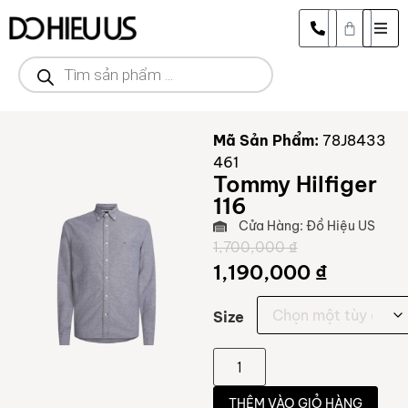
Mã Sản Phẩm:
78J8433
461
Tommy Hilfiger
116
Cửa Hàng: Đồ Hiệu US
1,700,000
₫
1,190,000
₫
Size
THÊM VÀO GIỎ HÀNG