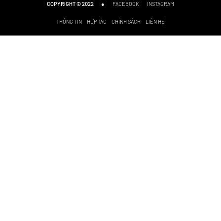
●
FACEBOOK
INSTAGRAM
COPYRIGHT © 2022
THÔNG TIN
HỢP TÁC
CHÍNH SÁCH
LIÊN HỆ