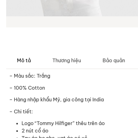
Mô tả
Thương hiệu
Bảo quản
– Màu sắc: Trắng
– 100
% Cotton
–
Hàng nhập khẩu Mỹ, gia công tại India
– Chi tiết:
Logo “Tommy Hilfiger” thêu trên áo
2 nút cổ áo
Tay áo bo nhẹ, vạt áo có xẻ