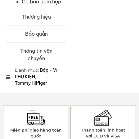
Có bao gồm hộp.
Thương hiệu
Bảo quản
Thông tin vận
chuyển
Danh mục:
Bóp - Ví
,
PHỤ KIỆN
,
Tommy Hilfiger
Miễn phí giao hàng toàn
Thanh toán linh hoạt
quốc
với COD và VISA