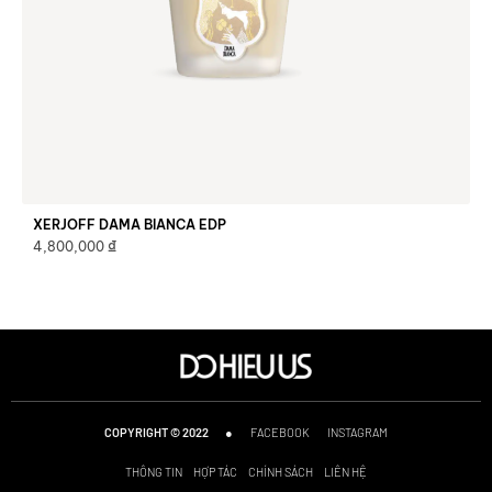
XERJOFF DAMA BIANCA EDP
₫
4,800,000
●
FACEBOOK
INSTAGRAM
COPYRIGHT © 2022
THÔNG TIN
HỢP TÁC
CHÍNH SÁCH
LIÊN HỆ