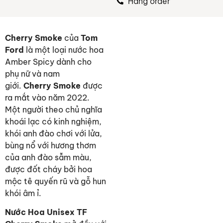
Hàng order
Cherry Smoke
của
Tom
Ford
là một loại nước hoa
Amber Spicy dành cho
phụ nữ và nam
giới.
Cherry Smoke
được
ra mắt vào năm 2022.
Một người theo chủ nghĩa
khoái lạc có kinh nghiệm,
khói anh đào chơi với lửa,
bùng nổ với hương thơm
của anh đào sẫm màu,
được đốt cháy bởi hoa
mộc tê quyến rũ và gỗ hun
khói âm ỉ.
Nước Hoa Unisex TF