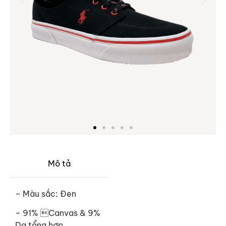
Mô tả
– Màu sắc: Đen
– 91% Canvas & 9%
Da tổng hợp