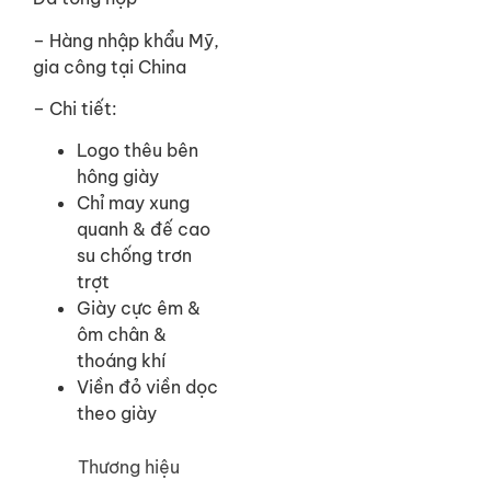
– Hàng nhập khẩu Mỹ,
gia công tại China
– Chi tiết:
Logo thêu bên
hông giày
Chỉ may xung
quanh & đế cao
su chống trơn
trợt
Giày cực êm &
ôm chân &
thoáng khí
Viền đỏ viền dọc
theo giày
Thương hiệu