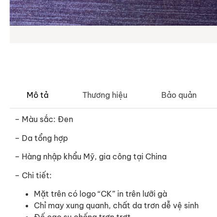
Mô tả
Thương hiệu
Bảo quản
– Màu sắc: Đen
– Da tổng hợp
– Hàng nhập khẩu Mỹ, gia công tại China
– Chi tiết:
Mặt trên có logo “CK” in trên lưỡi gà
Chỉ may xung quanh, chất da trơn dễ vệ sinh
Đế cao su chống trơn trợt