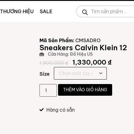
THƯƠNG HIỆU
SALE
Mã Sản Phẩm:
CMSADRO
Sneakers Calvin Klein 12
Cửa Hàng: Đồ Hiệu US
1,330,000
₫
1,900,000
₫
Size
THÊM VÀO GIỎ HÀNG
Hàng có sẵn