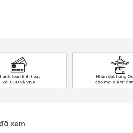
hanh toán linh hoạt
Nhận đặt hàng Qu
với COD và VISA
cho mọi giá trị đơ
đã xem