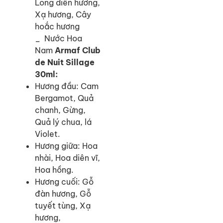
Long diên hương,
Xạ hương, Cây
hoắc hương
_ Nước Hoa
Nam
Armaf Club
de Nuit Sillage
30ml:
Hương đầu: Cam
Bergamot, Quả
chanh, Gừng,
Quả lý chua, lá
Violet.
Hương giữa: Hoa
nhài, Hoa diên vĩ,
Hoa hồng.
Hương cuối: Gỗ
đàn hương, Gỗ
tuyết tùng, Xạ
hương,