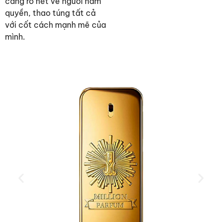
càng rõ nét về người nắm
quyền, thao túng tất cả
với cốt cách mạnh mẽ của
mình.