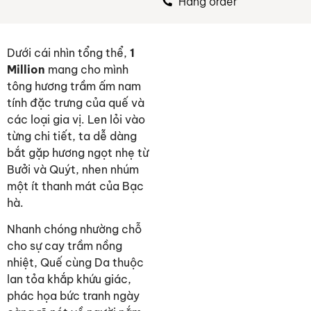
Hàng order
Dưới cái nhìn tổng thể,
1
Million
mang cho mình
tông hương trầm ấm nam
tính đặc trưng của quế và
các loại gia vị. Len lỏi vào
từng chi tiết, ta dễ dàng
bắt gặp hương ngọt nhẹ từ
Bưởi và Quýt, nhen nhúm
một ít thanh mát của Bạc
hà.
Nhanh chóng nhường chỗ
cho sự cay trầm nồng
nhiệt, Quế cùng Da thuộc
lan tỏa khắp khứu giác,
phác họa bức tranh ngày