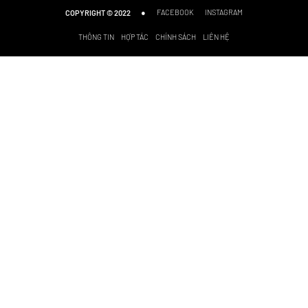
●
FACEBOOK
INSTAGRAM
COPYRIGHT © 2022
THÔNG TIN
HỢP TÁC
CHÍNH SÁCH
LIÊN HỆ