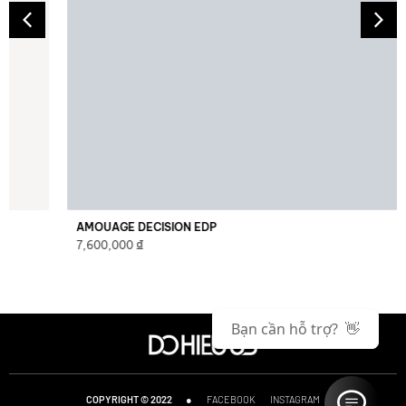
AMOUAGE DECISION EDP
₫
7,600,000
Bạn cần hỗ trợ? 👋
●
FACEBOOK
INSTAGRAM
COPYRIGHT © 2022