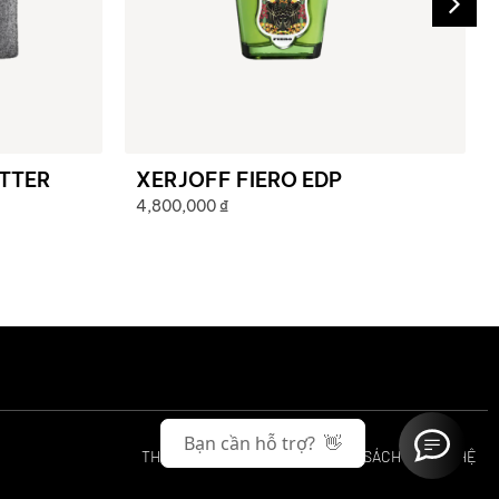
ITTER
XERJOFF FIERO EDP
4,800,000
₫
TRA CỨU ĐƠN HÀNG
DANH MỤC SẢN PHẨM
Bạn cần hỗ trợ? 👋
THÔNG TIN
HỢP TÁC
CHÍNH SÁCH
LIÊN HỆ