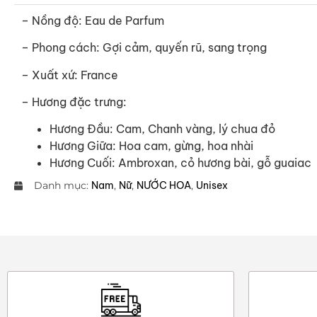
– Nồng độ: Eau de Parfum
– Phong cách: Gợi cảm, quyến rũ, sang trọng
– Xuất xứ: France
– Hương đặc trưng:
Hương Đầu: Cam, Chanh vàng, lý chua đỏ
Hương Giữa: Hoa cam, gừng, hoa nhài
Hương Cuối: Ambroxan, cỏ hương bài, gỗ guaiac
Danh mục:
Nam
,
Nữ
,
NƯỚC HOA
,
Unisex