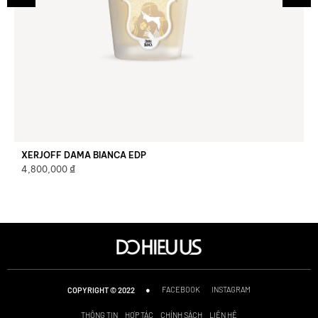
XERJOFF DAMA BIANCA EDP
₫
4,800,000
●
FACEBOOK
INSTAGRAM
COPYRIGHT © 2022
THÔNG TIN
HỢP TÁC
CHÍNH SÁCH
LIÊN HỆ