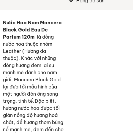
Hàng có sẵn
Nước Hoa Nam Mancera
Black Gold Eau De
Parfum 120m
l là dòng
nước hoa thuộc nhóm
Leather (Hương da
thuộc). Khác với những
dòng hương đem lại sự
mạnh mẽ dành cho nam
giới, Mancera Black Gold
lại đưa tới mẫu hình của
một người đàn ông sang
trọng, tinh tế.Đặc biệt,
hương nước hoa được tối
giản nồng độ hương hoá
chất, để hương thơm bùng
nổ mạnh mẽ, đem đến cho