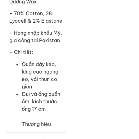
Dương Wax
– 70% Cotton, 28.
Lyocell & 2% Elastane
–
Hàng nhập khẩu Mỹ,
gia công tại Pakistan
– Chi tiết:
Quần dây kéo,
lưng cao ngang
eo, vải thun co
giãn
Đùi và ống quần
ôm, kích thước
ống 17 cm
Thương hiệu