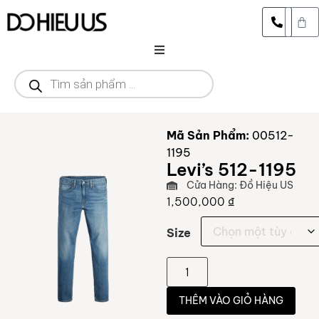
DANH MỤC
CỬA HÀNG
Mã Sản Phẩm:
00512-
1195
THƯƠNG HIỆU
Levi’s 512-1195
Cửa Hàng: Đồ Hiệu US
SALE
1,500,000
₫
Size
THÊM VÀO GIỎ HÀNG