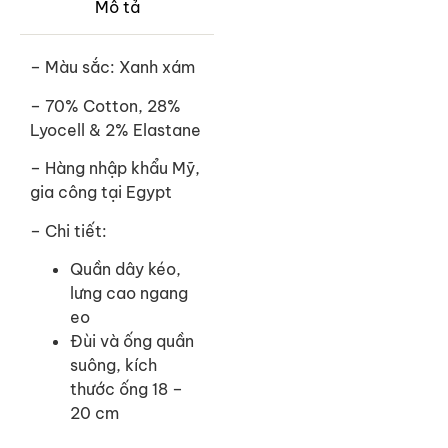
Mô tả
– Màu sắc: Xanh xám
– 70% Cotton, 28%
Lyocell & 2% Elastane
–
Hàng nhập khẩu Mỹ,
gia công tại Egypt
– Chi tiết:
Quần dây kéo,
lưng cao ngang
eo
Đùi và ống quần
suông, kích
thước ống 18 –
20 cm