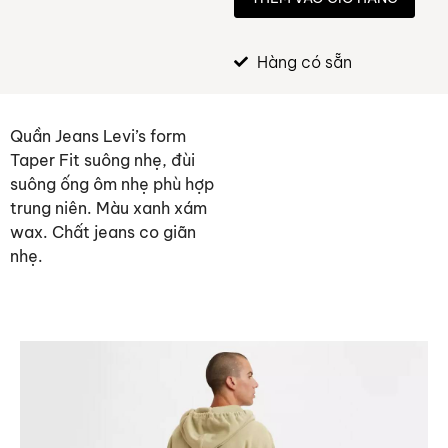
Hàng có sẵn
Quần Jeans Levi’s form
Taper Fit suông nhẹ, đùi
suông ống ôm nhẹ phù hợp
trung niên. Màu xanh xám
wax. Chất jeans co giãn
nhẹ.