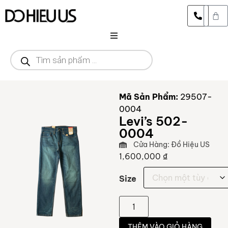
DANH MỤC
CỬA HÀNG
Mã Sản Phẩm:
29507-
0004
THƯƠNG HIỆU
Levi’s 502-
0004
SALE
Cửa Hàng: Đồ Hiệu US
1,600,000
₫
Size
THÊM VÀO GIỎ HÀNG