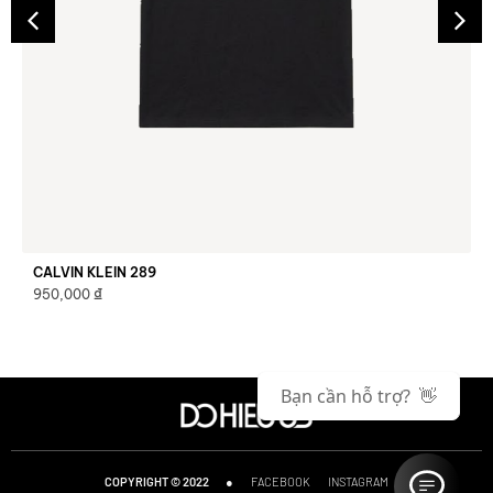
CALVIN KLEIN 289
₫
950,000
Bạn cần hỗ trợ? 👋
●
FACEBOOK
INSTAGRAM
COPYRIGHT © 2022