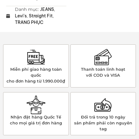
Danh mục:
JEANS
,
Levi's
,
Straight Fit
,
TRANG PHỤC
Miễn phí giao hàng toàn
Thanh toán linh hoạt
quốc
với COD và VISA
cho đơn hàng từ 1.990.000₫
Nhận đặt hàng Quốc Tế
Đổi trả trong 10 ngày
cho mọi giá trị đơn hàng
sản phẩm phải còn nguyên
tag