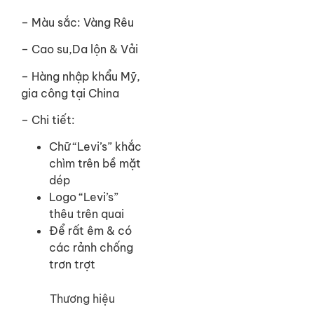
– Màu sắc: Vàng Rêu
– Cao su,Da lộn & Vải
– Hàng nhập khẩu Mỹ,
gia công tại China
– Chi tiết:
Chữ “Levi’s” khắc
chìm trên bề mặt
dép
Logo “Levi’s”
thêu trên quai
Để rất êm & có
các rảnh chống
trơn trợt
Thương hiệu