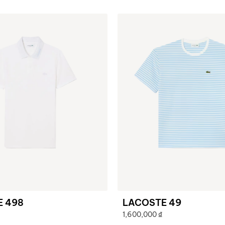
E 498
LACOSTE 49
1,600,000
₫