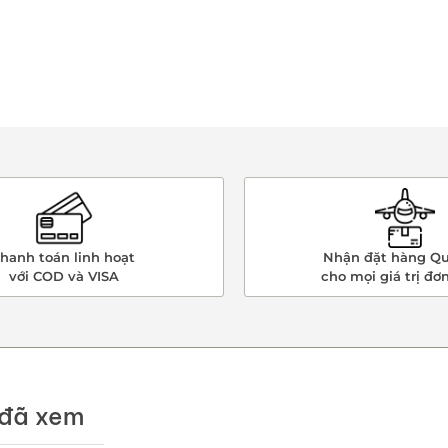
hanh toán linh hoạt
Nhận đặt hàng Qu
với COD và VISA
cho mọi giá trị đơ
đã xem