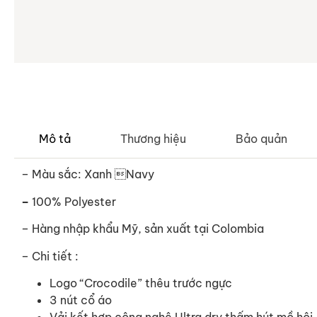
Mô tả
Thương hiệu
Bảo quản
– Màu sắc: Xanh Navy
–
100% Polyester
– Hàng nhập khẩu Mỹ, sản xuất tại Colombia
– Chi tiết :
Logo “Crocodile” thêu trước ngực
3 nút cổ áo
Vải kết hợp công nghệ Ultra dry thấm hút mồ hôi