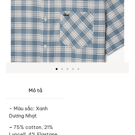
Mô tả
– Màu sắc: Xanh
Dương Nhạt
–
75% cotton, 21%
Lyocell, 4% Elastane