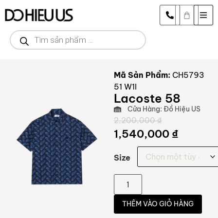
Mã Sản Phẩm:
CH5793
51 W1I
Lacoste 58
Cửa Hàng: Đồ Hiệu US
2,200,000
₫
1,540,000
₫
Size
THÊM VÀO GIỎ HÀNG