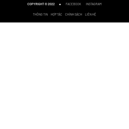
●
FACEBOOK
INSTAGRAM
COPYRIGHT © 2022
THÔNG TIN
HỢP TÁC
CHÍNH SÁCH
LIÊN HỆ