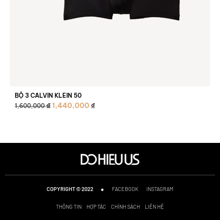
BỘ 3 CALVIN KLEIN 50
₫
1,440,000
₫
1,600,000
●
FACEBOOK
INSTAGRAM
COPYRIGHT © 2022
THÔNG TIN
HỢP TÁC
CHÍNH SÁCH
LIÊN HỆ