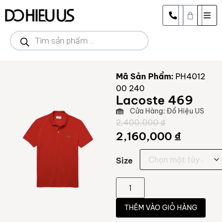
Mã Sản Phẩm:
PH4012
00 240
Lacoste 469
Cửa Hàng: Đồ Hiệu US
2,400,000
₫
2,160,000
₫
Size
THÊM VÀO GIỎ HÀNG