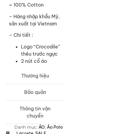
–
100% Cotton
– Hàng nhập khẩu Mỹ,
sản xuất tại Vietnam
– Chi tiết :
Logo “Crocodile”
thêu trước ngực
2 nút cổ áo
Thương hiệu
Bảo quản
Thông tin vận
chuyển
Danh mục:
ÁO
,
Áo Polo
,
Lacoste
,
SALE
,