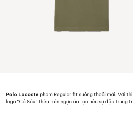
Polo Lacoste
phom Regular fit suông thoải mái. Với t
logo “Cá Sấu” thêu trên ngực áo tạo nên sự đặc trưng t