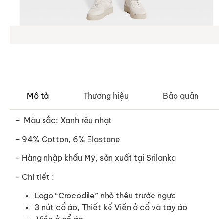
Mô tả
Thương hiệu
Bảo quản
–
Màu sắc: Xanh rêu nhạt
–
94% Cotton, 6% Elastane
– Hàng nhập khẩu Mỹ, sản xuất tại Srilanka
– Chi tiết :
Logo “Crocodile” nhỏ thêu trước ngực
3 nút cổ áo, Thiết kế Viền ở cổ và tay áo
Viền ở cổ áo