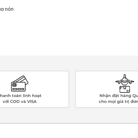
ủa nón
hanh toán linh hoạt
Nhận đặt hàng Qu
với COD và VISA
cho mọi giá trị đơ