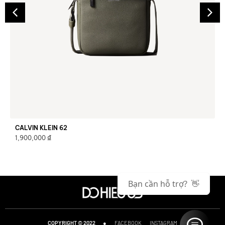
CALVIN KLEIN 60
₫
1,900,000
Bạn cần hỗ trợ? 👋
●
FACEBOOK
INSTAGRAM
COPYRIGHT © 2022