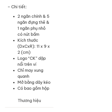
– Chi tiết:
2 ngăn chính & 5
ngăn đựng thẻ &
1 ngăn phụ nhỏ
có nút bấm
Kích thước
(DxCxR): 11 x 9 x
2 (cm)
Logo “CK” dập
nổi trên ví
Chỉ may xung
quanh
Mở bằng dây kéo
Có bao gồm hộp
Thương hiệu