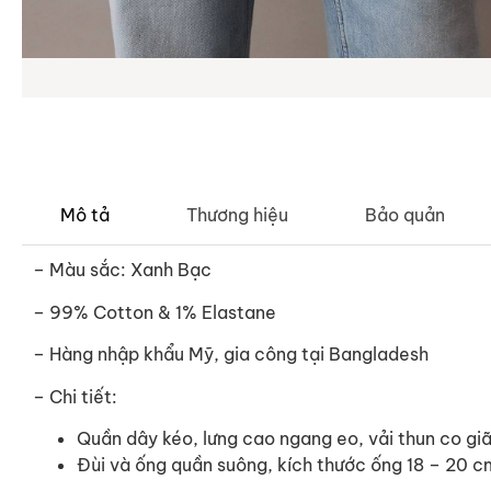
Mô tả
Thương hiệu
Bảo quản
– Màu sắc: Xanh Bạc
– 99% Cotton & 1% Elastane
–
Hàng nhập khẩu Mỹ, gia công tại Bangladesh
– Chi tiết:
Quần dây kéo, lưng cao ngang eo, vải thun co gi
Đùi và ống quần suông, kích thước ống 18 – 20 c