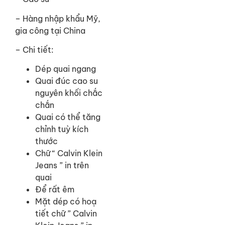
– Hàng nhập khẩu Mỹ,
gia công tại China
– Chi tiết:
Dép quai ngang
Quai đúc cao su
nguyên khối chắc
chắn
Quai có thể tăng
chỉnh tuỳ kích
thước
Chữ “ Calvin Klein
Jeans ” in trên
quai
Để rất êm
Mặt dép có hoạ
tiết chữ ” Calvin