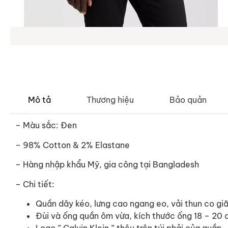
Mô tả
Thương hiệu
Bảo quản
– Màu sắc: Đen
– 98% Cotton & 2% Elastane
–
Hàng nhập khẩu Mỹ, gia công tại Bangladesh
– Chi tiết:
Quần dây kéo, lưng cao ngang eo, vải thun co gi
Đùi và ống quần ôm vừa, kích thước ống 18 – 20
Logo ” Calvin Klein ” thêu trên túi phải của quần