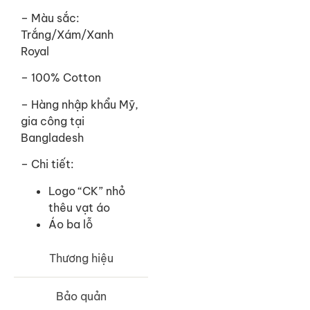
– Màu sắc:
Trắng/Xám/Xanh
Royal
– 100% Cotton
–
Hàng nhập khẩu Mỹ,
gia công tại
Bangladesh
– Chi tiết:
Logo “CK” nhỏ
thêu vạt áo
Áo ba lỗ
Thương hiệu
Bảo quản