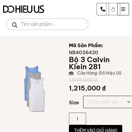
Mã Sản Phẩm:
NB4036420
Bộ 3 Calvin
Klein 281
Cửa Hàng: Đồ Hiệu US
1,600,000
₫
1,215,000
₫
Size
THÊM VÀO GIỎ HÀNG