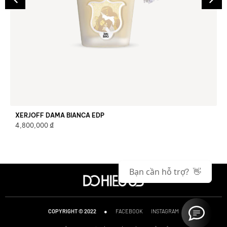
XERJOFF DAMA BIANCA EDP
₫
4,800,000
Bạn cần hỗ trợ? 👋
●
FACEBOOK
INSTAGRAM
COPYRIGHT © 2022