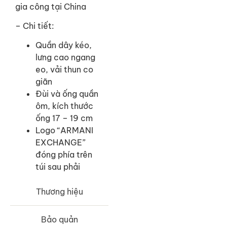
gia công tại China
– Chi tiết:
Quần dây kéo,
lưng cao ngang
eo, vải thun co
giãn
Đùi và ống quần
ôm, kích thước
ống 17 – 19 cm
Logo “ARMANI
EXCHANGE”
đóng phía trên
túi sau phải
Thương hiệu
Bảo quản