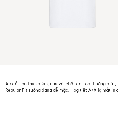
Áo cổ tròn thun mềm, nhẹ với chất cotton thoáng mát,
Regular Fit suông dáng dễ mặc. Hoạ tiết A/X lạ mắt in 